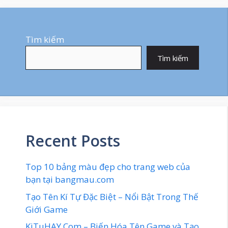
Tìm kiếm
Tìm kiếm
Recent Posts
Top 10 bảng màu đẹp cho trang web của
bạn tại bangmau.com
Tạo Tên Kí Tự Đặc Biệt – Nổi Bật Trong Thế
Giới Game
KiTuHAY.Com – Biến Hóa Tên Game và Tạo