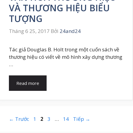
VÀ THƯƠNG HIỆU BIỂU
TƯỢNG
Tháng 6 25, 2017
Bởi
24and24
Tác giả Douglas B. Holt trong một cuốn sách về
thương hiệu có viết về mô hình xây dựng thương
…
Read more
Trang
Trang
Trang
Trang
←
Trước
1
2
3
…
14
Tiếp
→