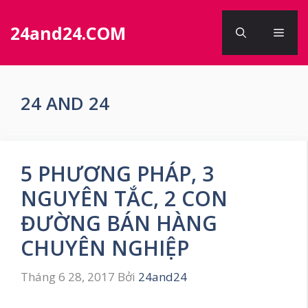
Chuyển
đến
24and24.COM
Men
nội
dung
24 AND 24
5 PHƯƠNG PHÁP, 3
NGUYÊN TẮC, 2 CON
ĐƯỜNG BÁN HÀNG
CHUYÊN NGHIỆP
Tháng 6 28, 2017
Bởi
24and24