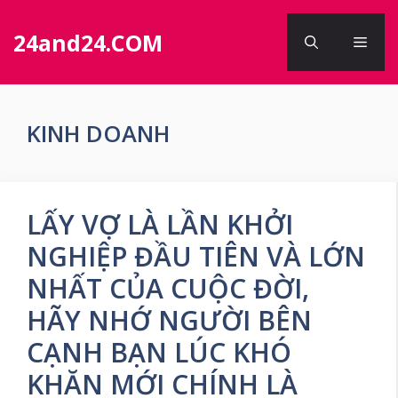
Chuyển
đến
24and24.COM
Men
nội
dung
KINH DOANH
LẤY VỢ LÀ LẦN KHỞI
NGHIỆP ĐẦU TIÊN VÀ LỚN
NHẤT CỦA CUỘC ĐỜI,
HÃY NHỚ NGƯỜI BÊN
CẠNH BẠN LÚC KHÓ
KHĂN MỚI CHÍNH LÀ