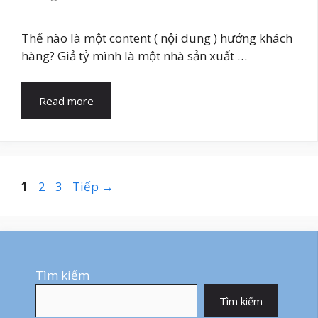
Thế nào là một content ( nội dung ) hướng khách
hàng? Giả tỷ mình là một nhà sản xuất …
Read more
Trang
Trang
Trang
1
2
3
Tiếp
→
Tìm kiếm
Tìm kiếm