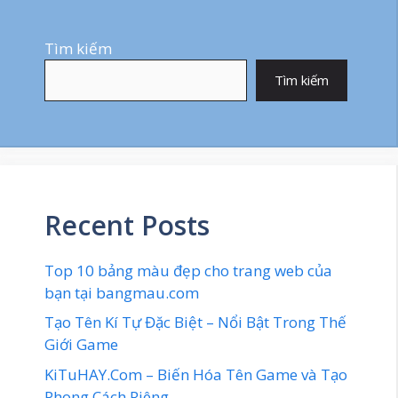
Tìm kiếm
Tìm kiếm
Recent Posts
Top 10 bảng màu đẹp cho trang web của
bạn tại bangmau.com
Tạo Tên Kí Tự Đặc Biệt – Nổi Bật Trong Thế
Giới Game
KiTuHAY.Com – Biến Hóa Tên Game và Tạo
Phong Cách Riêng