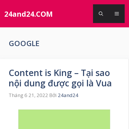
Chuyển
đến
24and24.COM
Men
nội
dung
GOOGLE
Content is King – Tại sao
nội dung được gọi là Vua
Tháng 6 21, 2022
Bởi
24and24