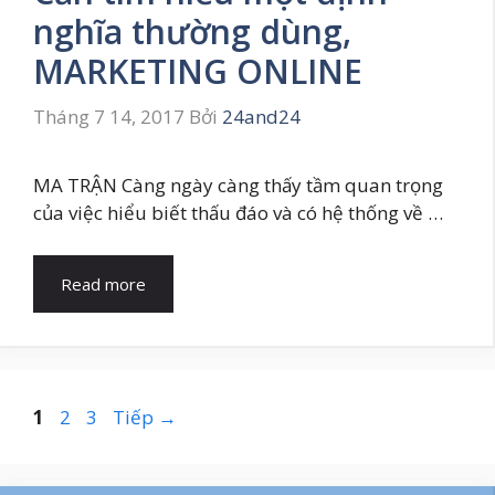
nghĩa thường dùng,
MARKETING ONLINE
Tháng 7 14, 2017
Bởi
24and24
MA TRẬN Càng ngày càng thấy tầm quan trọng
của việc hiểu biết thấu đáo và có hệ thống về …
Read more
Trang
Trang
Trang
1
2
3
Tiếp
→