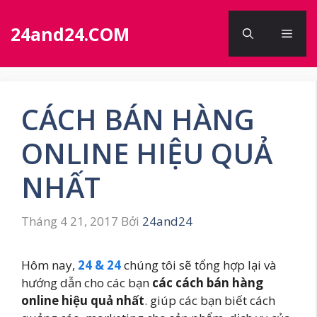
Chuyển
đến
24and24.COM
Men
nội
dung
CÁCH BÁN HÀNG
ONLINE HIỆU QUẢ
NHẤT
Tháng 4 21, 2017
Bởi
24and24
Hôm nay,
24 & 24
chúng tôi sẽ tổng hợp lại và
hướng dẫn cho các bạn
các cách bán hàng
online hiệu quả nhất
. giúp các bạn biết cách