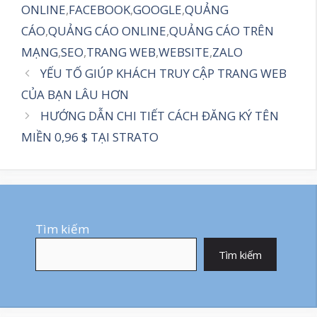
ONLINE
,
FACEBOOK
,
GOOGLE
,
QUẢNG
CÁO
,
QUẢNG CÁO ONLINE
,
QUẢNG CÁO TRÊN
MẠNG
,
SEO
,
TRANG WEB
,
WEBSITE
,
ZALO
YẾU TỐ GIÚP KHÁCH TRUY CẬP TRANG WEB
CỦA BẠN LÂU HƠN
HƯỚNG DẪN CHI TIẾT CÁCH ĐĂNG KÝ TÊN
MIỀN 0,96 $ TẠI STRATO
Tìm kiếm
Tìm kiếm