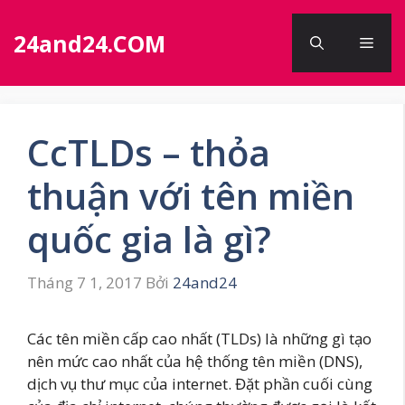
Chuyển
đến
24and24.COM
Men
nội
dung
CcTLDs – thỏa
thuận với tên miền
quốc gia là gì?
Tháng 7 1, 2017
Bởi
24and24
Các tên miền cấp cao nhất (TLDs) là những gì tạo
nên mức cao nhất của hệ thống tên miền (DNS),
dịch vụ thư mục của internet. Đặt phần cuối cùng