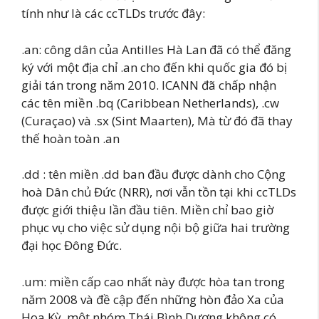
tính như là các ccTLDs trước đây:
.an: công dân của Antilles Hà Lan đã có thể đăng
ký với một địa chỉ .an cho đến khi quốc gia đó bị
giải tán trong năm 2010. ICANN đã chấp nhận
các tên miền .bq (Caribbean Netherlands), .cw
(Curaçao) và .sx (Sint Maarten), Mà từ đó đã thay
thế hoàn toàn .an
.dd : tên miền .dd ban đầu được dành cho Cộng
hoà Dân chủ Đức (NRR), nơi vẫn tồn tại khi ccTLDs
được giới thiệu lần đầu tiên. Miền chỉ bao giờ
phục vụ cho việc sử dụng nội bộ giữa hai trường
đại học Đông Đức.
.um: miền cấp cao nhất này được hòa tan trong
năm 2008 và đề cập đến những hòn đảo Xa của
Hoa Kỳ, một nhóm Thái Bình Dương không có