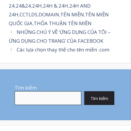
mục
24
,
24&24
,
24H
,
24H & 24H
,
24H AND
24H
,
CCTLDS
,
DOMAIN
,
TÊN MIỀN
,
TÊN MIỀN
QUỐC GIA
,
THỎA THUẬN TÊN MIỀN
NHỮNG CHÚ Ý VỀ ‘ỨNG DỤNG CỦA TÔI –
ỨNG DỤNG CHO TRANG’ CỦA FACEBOOK
Các lựa chọn thay thế cho tên miền .com
Tìm kiếm
Tìm kiếm