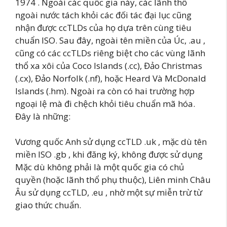
1974 . Ngoài các quốc gia này, các lãnh thổ
ngoài nước tách khỏi các đối tác đại lục cũng
nhận được ccTLDs của họ dựa trên cùng tiêu
chuẩn ISO. Sau đây, ngoài tên miền của Úc, .au ,
cũng có các ccTLDs riêng biệt cho các vùng lãnh
thổ xa xôi của Coco Islands (.cc), Đảo Christmas
(.cx), Đảo Norfolk (.nf), hoặc Heard Và McDonald
Islands (.hm). Ngoài ra còn có hai trường hợp
ngoại lệ mà đi chệch khỏi tiêu chuẩn mã hóa.
Đây là những:
Vương quốc Anh sử dụng ccTLD .uk , mặc dù tên
miền ISO .gb , khi đăng ký, không được sử dụng
Mặc dù không phải là một quốc gia có chủ
quyền (hoặc lãnh thổ phụ thuộc), Liên minh Châu
Âu sử dụng ccTLD, .eu , nhờ một sự miễn trừ từ
giao thức chuẩn.