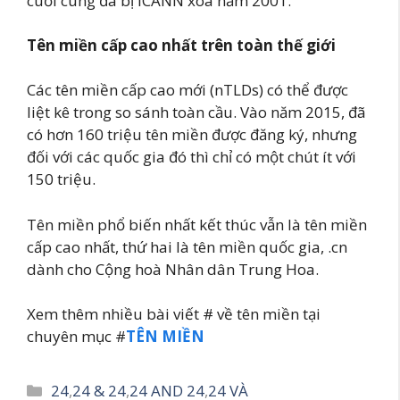
cuối cùng đã bị ICANN xóa năm 2001.
Tên miền cấp cao nhất trên toàn thế giới
Các tên miền cấp cao mới (nTLDs) có thể được
liệt kê trong so sánh toàn cầu. Vào năm 2015, đã
có hơn 160 triệu tên miền được đăng ký, nhưng
đối với các quốc gia đó thì chỉ có một chút ít với
150 triệu.
Tên miền phổ biến nhất kết thúc vẫn là tên miền
cấp cao nhất, thứ hai là tên miền quốc gia, .cn
dành cho Cộng hoà Nhân dân Trung Hoa.
Xem thêm nhiều bài viết # về tên miền tại
chuyên mục #
TÊN MIỀN
Danh
24
,
24 & 24
,
24 AND 24
,
24 VÀ