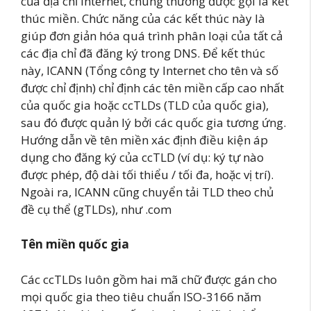
của địa chỉ internet, chúng thường được gọi là kết
thúc miền. Chức năng của các kết thúc này là
giúp đơn giản hóa quá trình phân loại của tất cả
các địa chỉ đã đăng ký trong DNS. Để kết thúc
này, ICANN (Tổng công ty Internet cho tên và số
được chỉ định) chỉ định các tên miền cấp cao nhất
của quốc gia hoặc ccTLDs (TLD của quốc gia),
sau đó được quản lý bởi các quốc gia tương ứng.
Hướng dẫn về tên miền xác định điều kiện áp
dụng cho đăng ký của ccTLD (ví dụ: ký tự nào
được phép, độ dài tối thiểu / tối đa, hoặc vị trí).
Ngoài ra, ICANN cũng chuyển tải TLD theo chủ
đề cụ thể (gTLDs), như .com
Tên miền quốc gia
Các ccTLDs luôn gồm hai mã chữ được gán cho
mọi quốc gia theo tiêu chuẩn ISO-3166 năm