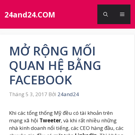
Chuyển
đến
24and24.COM
Men
nội
dung
MỞ RỘNG MỐI
QUAN HỆ BẰNG
FACEBOOK
Tháng 5 3, 2017
Bởi
24and24
Khi các tổng thống Mỹ đều có tài khoản trên
mạng xã hội
Tweeter
, và khi rất nhiều những
nhà kinh doanh nổi tiếng, các CEO hàng đầu, các