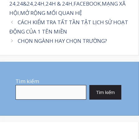
mục
24
,
24&24
,
24H
,
24H & 24H
,
FACEBOOK
,
MẠNG XÃ
HỘI
,
MỞ RỘNG MỐI QUAN HỆ
CÁCH KIỂM TRA TẤT TẦN TẬT LỊCH SỬ HOẠT
ĐỘNG CỦA 1 TÊN MIỀN
CHỌN NGÀNH HAY CHỌN TRƯỜNG?
Tìm kiếm
Tìm kiếm