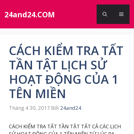
Chuyển
đến
24and24.COM
Men
nội
dung
CÁCH KIỂM TRA TẤT
TẦN TẬT LỊCH SỬ
HOẠT ĐỘNG CỦA 1
TÊN MIỀN
Tháng 4 30, 2017
Bởi
24and24
CÁCH KIỂM TRA TẤT TẦN TẬT TẤT CẢ CÁC LỊCH
SỬ HOẠT ĐỘNG CỦA 1 TÊN MIỀN TỪ LÚC RA