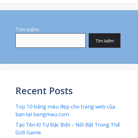
Tìm kiếm
Tìm kiếm
Recent Posts
Top 10 bảng màu đẹp cho trang web của
bạn tại bangmau.com
Tạo Tên Kí Tự Đặc Biệt – Nổi Bật Trong Thế
Giới Game