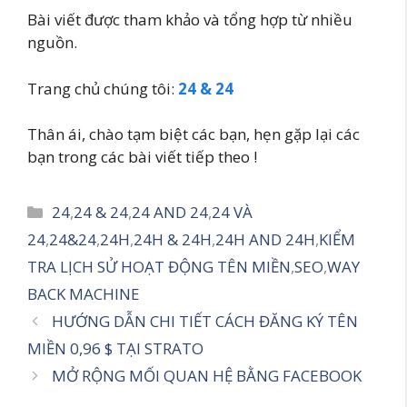
Bài viết được tham khảo và tổng hợp từ nhiều
nguồn.
Trang chủ chúng tôi:
24 & 24
Thân ái, chào tạm biệt các bạn, hẹn gặp lại các
bạn trong các bài viết tiếp theo !
Danh
24
,
24 & 24
,
24 AND 24
,
24 VÀ
mục
24
,
24&24
,
24H
,
24H & 24H
,
24H AND 24H
,
KIỂM
TRA LỊCH SỬ HOẠT ĐỘNG TÊN MIỀN
,
SEO
,
WAY
BACK MACHINE
HƯỚNG DẪN CHI TIẾT CÁCH ĐĂNG KÝ TÊN
MIỀN 0,96 $ TẠI STRATO
MỞ RỘNG MỐI QUAN HỆ BẰNG FACEBOOK