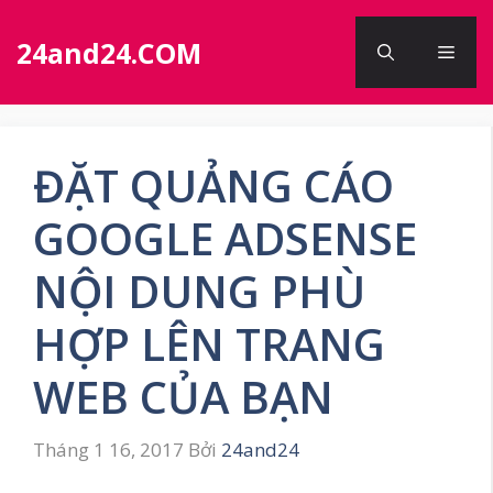
Chuyển
đến
24and24.COM
Men
nội
dung
ĐẶT QUẢNG CÁO
GOOGLE ADSENSE
NỘI DUNG PHÙ
HỢP LÊN TRANG
WEB CỦA BẠN
Tháng 1 16, 2017
Bởi
24and24