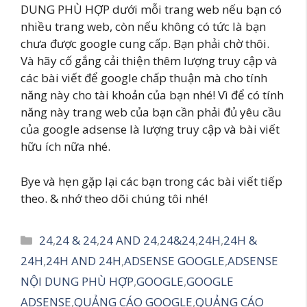
DUNG PHÙ HỢP dưới mỗi trang web nếu bạn có
nhiều trang web, còn nếu không có tức là bạn
chưa được google cung cấp. Bạn phải chờ thôi.
Và hãy cố gắng cải thiện thêm lượng truy cập và
các bài viết để google chấp thuận mà cho tính
năng này cho tài khoản của bạn nhé! Vì để có tính
năng này trang web của bạn cần phải đủ yêu cầu
của google adsense là lượng truy cập và bài viết
hữu ích nữa nhé.
Bye và hẹn gặp lại các bạn trong các bài viết tiếp
theo. & nhớ theo dõi chúng tôi nhé!
Danh
24
,
24 & 24
,
24 AND 24
,
24&24
,
24H
,
24H &
mục
24H
,
24H AND 24H
,
ADSENSE GOOGLE
,
ADSENSE
NỘI DUNG PHÙ HỢP
,
GOOGLE
,
GOOGLE
ADSENSE
,
QUẢNG CÁO GOOGLE
,
QUẢNG CÁO