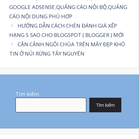
GOOGLE ADSENSE
,
QUẢNG CÁO NỘI BỘ
,
QUẢNG
CÁO NỘI DUNG PHÙ HƠP
HƯỚNG DẪN CÁCH CHÈN ĐÁNH GIÁ XẾP
HẠNG 5 SAO CHO BLOGSPOT ( BLOGGER ) MỚI
CẬN CẢNH NGÔI CHÙA TRÊN MÂY ĐẸP KHÓ
TIN Ở NÚI RỪNG TÂY NGUYÊN
Tìm kiếm
Tìm kiếm