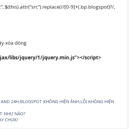
”, $(this).attr(“src”).replace(//[0-9]+(.bp.blogspot)?/,
hãy xóa dòng
jax/libs/jquery/1/jquery.min.js”></script>
 AND 24H
,
BLOGSPOT KHÔNG HIỆN ẢNH
,
LỖI KHÔNG HIỆN
ẾT NHƯ NÀO?
AY CHƯA?