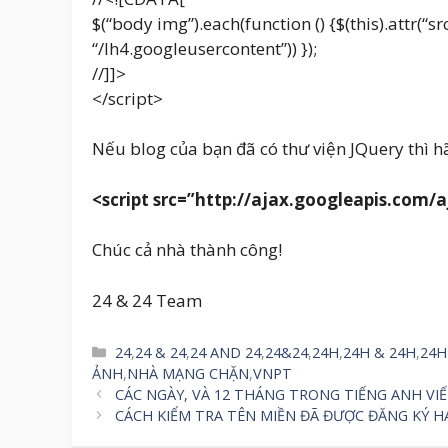
$(“body img”).each(function () {$(this).attr(“src
“/lh4.googleusercontent”)) });
//]]>
</script>
Nếu blog của bạn đã có thư viện JQuery thì 
<script src=”http://ajax.googleapis.com/a
Chúc cả nhà thành công!
24 & 24 Team
Danh
24
,
24 & 24
,
24 AND 24
,
24&24
,
24H
,
24H & 24H
,
24H
mục
ẢNH
,
NHÀ MẠNG CHẶN
,
VNPT
CÁC NGÀY, VÀ 12 THÁNG TRONG TIẾNG ANH VI
CÁCH KIỂM TRA TÊN MIỀN ĐÃ ĐƯỢC ĐĂNG KÝ H