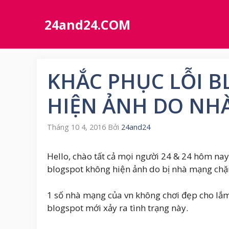
Chuyển
đến
24and24.COM
nội
dung
KHẮC PHỤC LỖI 
HIỆN ẢNH DO NH
Tháng 10 4, 2016
Bởi
24and24
Hello, chào tất cả mọi người 24 & 24 hôm na
blogspot không hiện ảnh do bị nhà mạng chặ
1 số nhà mạng của vn không chơi đẹp cho lắm,
blogspot mới xảy ra tình trạng này.