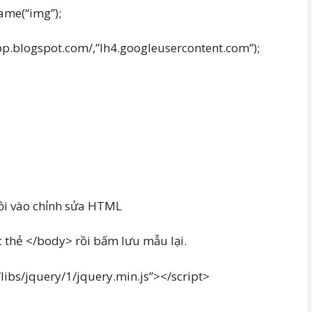
me(“img”);
+.bp.blogspot.com/,”lh4.googleusercontent.com”);
ồi vào chỉnh sửa HTML
 thẻ </body> rồi bấm lưu mẫu lại.
/libs/jquery/1/jquery.min.js”></script>