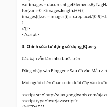
var images = document.getElementsByTagNa
for(var i=0;i<images.length;i++) {
images[i].src = images[i].src.replace(/[0-9]
}
//]]>
</script>
3. Chỉnh sửa tự động sử dụng JQuery
Các bạn vẫn làm như bước trên
Đăng nhập vào Blogger > Sau đó vào Mẫu > r
Mọi người chèn đoạn code dưới đây vào trước
<script src=”http://ajax.googleapis.com/ajax
<script type=’text/javascript’>
//<![CDATA[