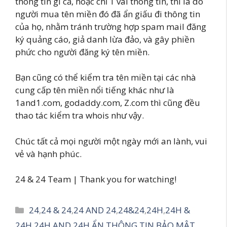
thông tin gì cả, hoặc chỉ 1 vài thông tin, thì là do
người mua tên miền đó đã ẩn giấu đi thông tin
của họ, nhằm tránh trường hợp spam mail đăng
ký quảng cáo, giả danh lừa đảo, và gây phiền
phức cho người đăng ký tên miền.
Bạn cũng có thể kiểm tra tên miền tại các nhà
cung cấp tên miền nổi tiếng khác như là
1and1.com, godaddy.com, Z.com thì cũng đều
thao tác kiểm tra whois như vậy.
Chúc tất cả mọi người một ngày mới an lành, vui
vẻ và hạnh phúc.
24 & 24 Team | Thank you for watching!
Danh
24
,
24 & 24
,
24 AND 24
,
24&24
,
24H
,
24H &
mục
24H
,
24H AND 24H
,
ẨN THÔNG TIN
,
BẢO MẬT