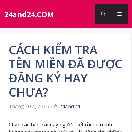
Chuyển
đến
24and24.COM
Men
nội
dung
CÁCH KIỂM TRA
TÊN MIỀN ĐÃ ĐƯỢC
ĐĂNG KÝ HAY
CHƯA?
Tháng 10 4, 2016
Bởi
24and24
Chào các bạn, cái này người biết rồi thì mình
không nói, nhưng bài viết này là dành cho những