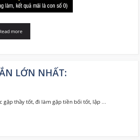
Read more
MẮN LỚN NHẤT:
 thầy tốt, đi làm gặp tiền bối tốt, lập …