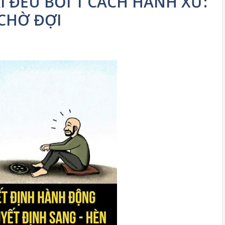
 ĐỀU BỞI 1 CÁCH HÀNH XỬ:
 CHỜ ĐỢI