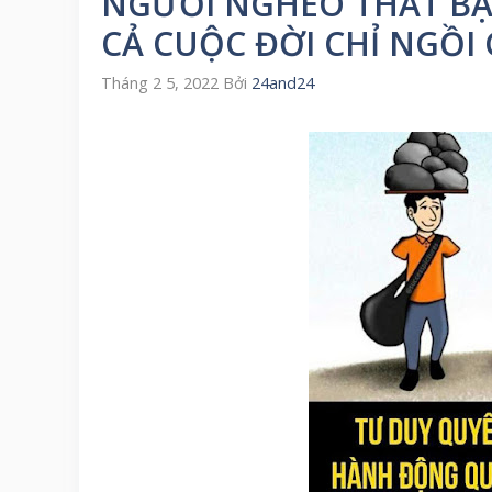
NGƯỜI NGHÈO THẤT BẠI
CẢ CUỘC ĐỜI CHỈ NGỒI
Tháng 2 5, 2022
Bởi
24and24