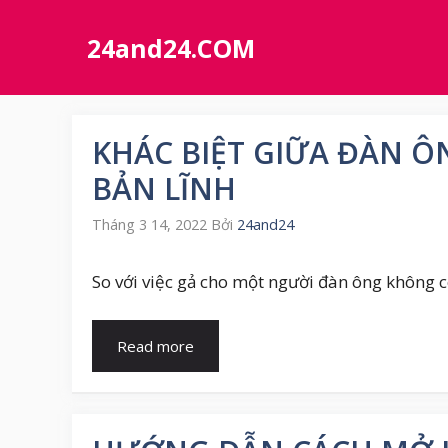
Chuyển
đến
24and24.COM
nội
dung
KHÁC BIỆT GIỮA ĐÀN Ô
BẢN LĨNH
Tháng 3 14, 2022
Bởi
24and24
So với việc gả cho một người đàn ông không c
Read more