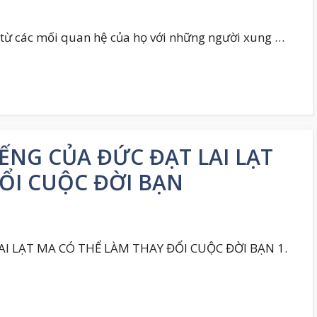
từ các mối quan hệ của họ với những người xung …
ẾNG CỦA ĐỨC ĐẠT LAI LẠT
ỔI CUỘC ĐỜI BẠN
I LẠT MA CÓ THỂ LÀM THAY ĐỔI CUỘC ĐỜI BẠN 1.