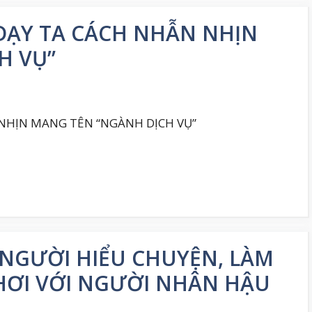
ẠY TA CÁCH NHẪN NHỊN
H VỤ”
NHỊN MANG TÊN “NGÀNH DỊCH VỤ”
 NGƯỜI HIỂU CHUYỆN, LÀM
HƠI VỚI NGƯỜI NHÂN HẬU