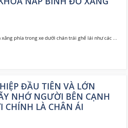
KHÓA NẮP BÌNH ĐỔ XĂNG
ăng phía trong xe dưới chán trái ghế lái như các …
HIỆP ĐẦU TIÊN VÀ LỚN
HÃY NHỚ NGƯỜI BÊN CẠNH
 CHÍNH LÀ CHÂN ÁI