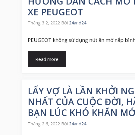
HƯỚNG DẪN CÁCH MỞ 
XE PEUGEOT
Tháng 3 2, 2022
Bởi
24and24
PEUGEOT không sử dụng nút ấn mở nắp bình x
Read more
LẤY VỢ LÀ LẦN KHỞI NG
NHẤT CỦA CUỘC ĐỜI, 
BẠN LÚC KHÓ KHĂN MỚI
Tháng 2 6, 2022
Bởi
24and24