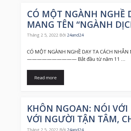
CÓ MỘT NGÀNH NGHỀ D
MANG TÊN “NGÀNH DỊC
Tháng 2 5, 2022
Bởi
24and24
CÓ MỘT NGÀNH NGHỀ DẠY TA CÁCH NHẪN 
—————————— Bắt đầu từ năm 11 …
Read more
KHÔN NGOAN: NÓI VỚI
VỚI NGƯỜI TẬN TÂM, C
Tháng 2 5, 2022
Bởi
24and24