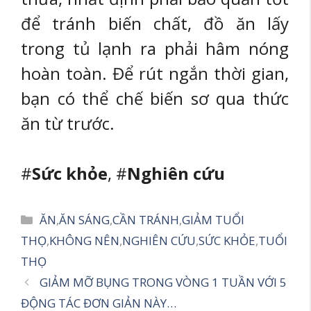
để tránh biến chất, đồ ăn lấy
trong tủ lạnh ra phải hâm nóng
hoàn toàn. Để rút ngắn thời gian,
bạn có thể chế biến sơ qua thức
ăn từ trước.
#
Sức khỏe
, #
Nghiên cứu
Danh
ĂN
,
ĂN SÁNG
,
CẦN TRÁNH
,
GIẢM TUỔI
mục
THỌ
,
KHÔNG NÊN
,
NGHIÊN CỨU
,
SỨC KHỎE
,
TUỔI
THỌ
GIẢM MỠ BỤNG TRONG VÒNG 1 TUẦN VỚI 5
ĐỘNG TÁC ĐƠN GIẢN NÀY…