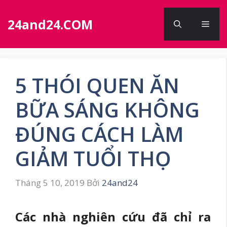
Chuyển
đến
24and24.COM
Men
nội
dung
5 THÓI QUEN ĂN
BỮA SÁNG KHÔNG
ĐÚNG CÁCH LÀM
GIẢM TUỔI THỌ
Tháng 5 10, 2019
Bởi
24and24
Các nhà nghiên cứu đã chỉ ra