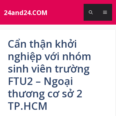
Chuyển
đến
24and24.COM
Men
nội
dung
Cẩn thận khởi
nghiệp với nhóm
sinh viên trường
FTU2 – Ngoại
thương cơ sở 2
TP.HCM