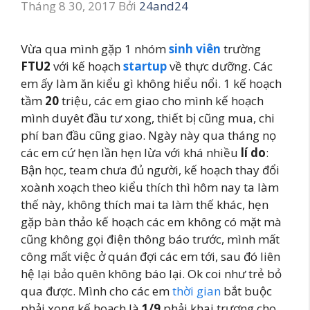
Tháng 8 30, 2017
Bởi
24and24
Vừa qua mình gặp 1 nhóm
sinh viên
trường
FTU2
với kế hoạch
startup
về thực dưỡng. Các
em ấy làm ăn kiểu gì không hiểu nổi. 1 kế hoạch
tầm
20
triệu, các em giao cho mình kế hoạch
mình duyêt đầu tư xong, thiết bị cũng mua, chi
phí ban đầu cũng giao. Ngày này qua tháng nọ
các em cứ hẹn lần hẹn lừa với khá nhiều
lí do
:
Bận học, team chưa đủ người, kế hoạch thay đổi
xoành xoạch theo kiểu thích thì hôm nay ta làm
thế này, không thích mai ta làm thế khác, hẹn
gặp bàn thảo kế hoạch các em không có mặt mà
cũng không gọi điện thông báo trước, mình mất
công mất việc ở quán đợi các em tới, sau đó liên
hệ lại bảo quên không báo lại. Ok coi như trẻ bỏ
qua được. Mình cho các em
thời gian
bắt buộc
phải xong kế hoạch là
1/9
phải khai trương cho