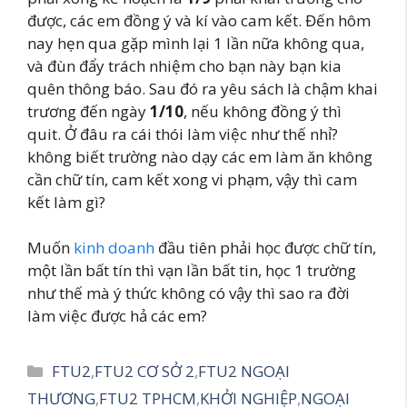
được, các em đồng ý và kí vào cam kết. Đến hôm
nay hẹn qua gặp mình lại 1 lần nữa không qua,
và đùn đẩy trách nhiệm cho bạn này bạn kia
quên thông báo. Sau đó ra yêu sách là chậm khai
trương đến ngày
1/10
, nếu không đồng ý thì
quit. Ở đâu ra cái thói làm việc như thế nhỉ?
không biết trường nào dạy các em làm ăn không
cần chữ tín, cam kết xong vi phạm, vậy thì cam
kết làm gì?
Muốn
kinh doanh
đầu tiên phải học được chữ tín,
một lần bất tín thì vạn lần bất tin, học 1 trường
như thế mà ý thức không có vậy thì sao ra đời
làm việc được hả các em?
Danh
FTU2
,
FTU2 CƠ SỞ 2
,
FTU2 NGOẠI
mục
THƯƠNG
,
FTU2 TPHCM
,
KHỞI NGHIỆP
,
NGOẠI