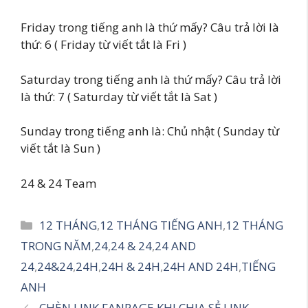
Friday trong tiếng anh là thứ mấy? Câu trả lời là
thứ: 6 ( Friday từ viết tắt là Fri )
Saturday trong tiếng anh là thứ mấy? Câu trả lời
là thứ: 7 ( Saturday từ viết tắt là Sat )
Sunday trong tiếng anh là: Chủ nhật ( Sunday từ
viết tắt là Sun )
24 & 24 Team
Danh
12 THÁNG
,
12 THÁNG TIẾNG ANH
,
12 THÁNG
mục
TRONG NĂM
,
24
,
24 & 24
,
24 AND
24
,
24&24
,
24H
,
24H & 24H
,
24H AND 24H
,
TIẾNG
ANH
CHÈN LINK FANPAGE KHI CHIA SẺ LINK