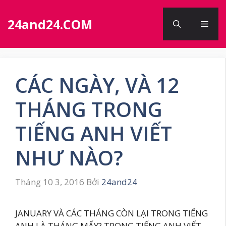
Chuyển
đến
24and24.COM
Men
nội
dung
CÁC NGÀY, VÀ 12
THÁNG TRONG
TIẾNG ANH VIẾT
NHƯ NÀO?
Tháng 10 3, 2016
Bởi
24and24
JANUARY VÀ CÁC THÁNG CÒN LẠI TRONG TIẾNG
ANH LÀ THÁNG MẤY? TRONG TIẾNG ANH VIẾT