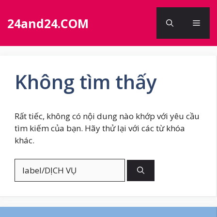
Chuyển
đến
24and24.COM
Men
nội
dung
Không tìm thấy
Rất tiếc, không có nội dung nào khớp với yêu cầu
tìm kiếm của bạn. Hãy thử lại với các từ khóa
khác.
Tìm
kiếm
cho: