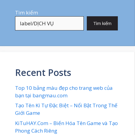
Tìm kiếm
Tìm kiếm
Recent Posts
Top 10 bảng màu đẹp cho trang web của
bạn tại bangmau.com
Tạo Tên Kí Tự Đặc Biệt – Nổi Bật Trong Thế
Giới Game
KiTuHAY.Com – Biến Hóa Tên Game và Tạo
Phong Cách Riêng