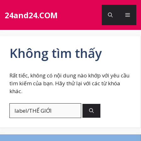
Chuyển
đến
24and24.COM
Men
nội
dung
Không tìm thấy
Rất tiếc, không có nội dung nào khớp với yêu cầu
tìm kiếm của bạn. Hãy thử lại với các từ khóa
khác.
Tìm
kiếm
cho: