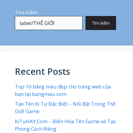
Tìm kiếm
Tìm kiếm
Recent Posts
Top 10 bảng màu đẹp cho trang web của
bạn tại bangmau.com
Tạo Tên Kí Tự Đặc Biệt – Nổi Bật Trong Thế
Giới Game
KiTuHAY.Com – Biến Hóa Tên Game và Tạo
Phong Cách Riêng