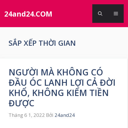
Chuyển
đến
24and24.COM
Men
nội
dung
SẮP XẾP THỜI GIAN
NGƯỜI MÀ KHÔNG CÓ
ĐẦU ÓC LANH LỢI CẢ ĐỜI
KHỔ, KHÔNG KIẾM TIỀN
ĐƯỢC
Tháng 6 1, 2022
Bởi
24and24