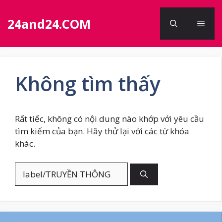
Chuyển
đến
24and24.COM
Men
nội
dung
Không tìm thấy
Rất tiếc, không có nội dung nào khớp với yêu cầu
tìm kiếm của bạn. Hãy thử lại với các từ khóa
khác.
Tìm
kiếm
cho: