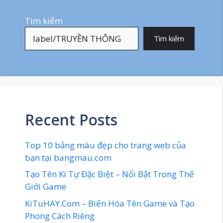
Tìm kiếm
Tìm kiếm
Recent Posts
Top 10 bảng màu đẹp cho trang web của
bạn tại bangmau.com
Tạo Tên Kí Tự Đặc Biệt – Nổi Bật Trong Thế
Giới Game
KiTuHAY.Com – Biến Hóa Tên Game và Tạo
Phong Cách Riêng