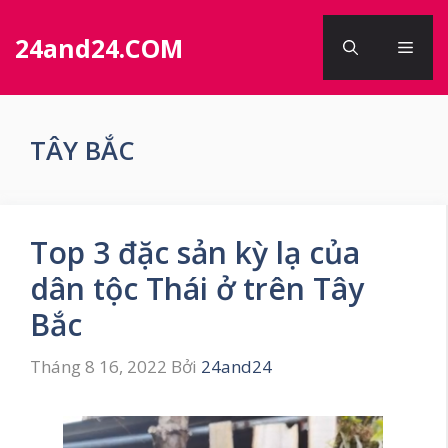
Chuyển
đến
24and24.COM
Men
nội
dung
TÂY BẮC
Top 3 đặc sản kỳ lạ của
dân tộc Thái ở trên Tây
Bắc
Tháng 8 16, 2022
Bởi
24and24