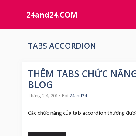
Chuyển
đến
24and24.COM
nội
dung
TABS ACCORDION
THÊM TABS CHỨC NĂNG
BLOG
Tháng 2 4, 2017
Bởi
24and24
Các chức năng của tab accordion thường được 
…