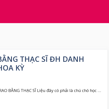
ẰNG THẠC SĨ ĐH DANH
HOA KỲ
 BẰNG THẠC SĨ Liệu đây có phải là chú chó học …