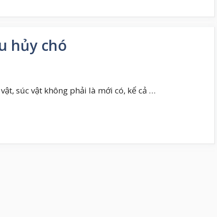
êu hủy chó
ật, súc vật không phải là mới có, kể cả …