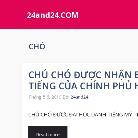
Chuyển
đến
24and24.COM
nội
dung
CHÓ
CHÚ CHÓ ĐƯỢC NHẬN B
TIẾNG CỦA CHÍNH PHỦ 
Tháng 5 6, 2019
Bởi
24and24
CHÚ CHÓ ĐƯỢC ĐẠI HỌC DANH TIẾNG MỸ TRAO
Read more